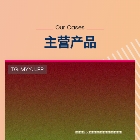
Our Cases
主营产品
通过安博真人app下载平台，轻松畅玩多样化的真人娱乐游戏内容