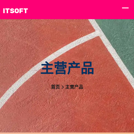
主营产品
首页
主营产品