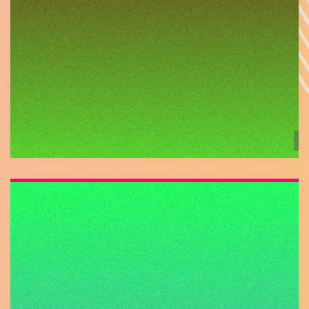
选择AG真人亚游平台的五大优势，专业技术团队保障游戏公平公正，打造优质娱乐环境