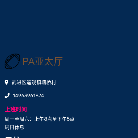
武进区遥观镇塘桥村
14963961874
上班时间
周一至周六：上午8点至下午5点
周日休息